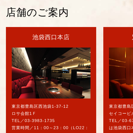
店舗のご案内
池袋西口本店
東京都豊島区西池袋1-37-12
東京都豊島区
ロサ会館1Ｆ
セイコービ
TEL／03-3983-1735
TEL／03-
営業時間／11：00～23：00（LO22：
は池袋西口本店