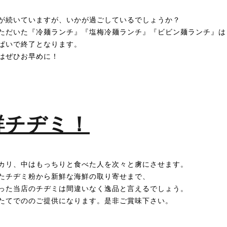
が続いていますが、いかが過ごしているでしょうか？
ただいた『冷麺ランチ』『塩梅冷麺ランチ』『ビビン麺ランチ』は
ぱいで終了となります。
はぜひお早めに！
鮮チヂミ！
カリ、中はもっちりと食べた人を次々と虜にさせます。
たチヂミ粉から新鮮な海鮮の取り寄せまで、
った当店のチヂミは間違いなく逸品と言えるでしょう。
たてでののご提供になります。是非ご賞味下さい。