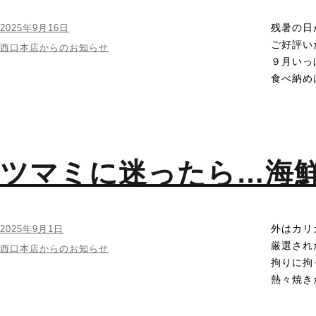
残暑の日
投
2025年9月16日
稿
ご好評い
カ
西口本店からのお知らせ
日:
９月いっ
テ
ゴ
食べ納め
リ
ー
ツマミに迷ったら…海
外はカリ
投
2025年9月1日
稿
厳選され
カ
西口本店からのお知らせ
日:
拘りに拘
テ
ゴ
熱々焼き
リ
ー