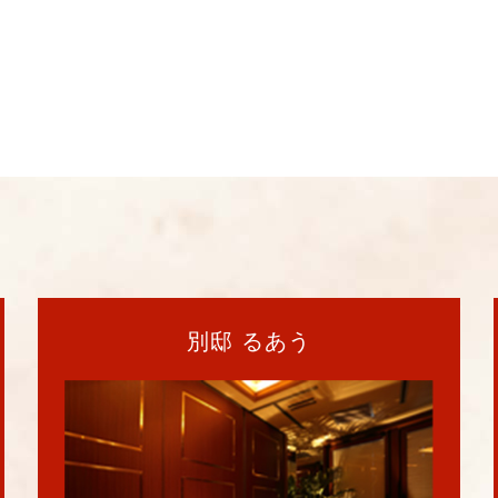
別邸 るあう